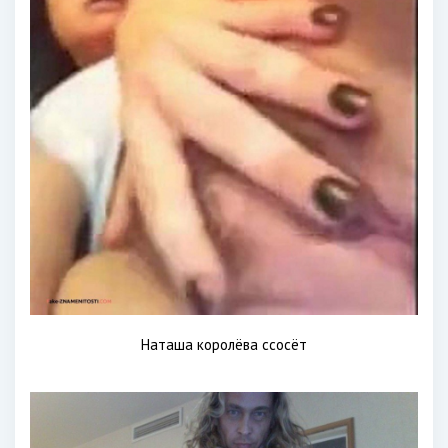
Наташа королёва ссосёт