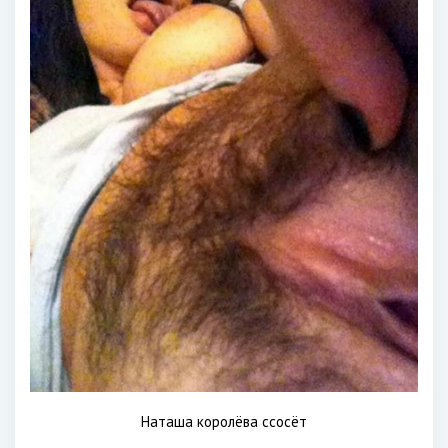
Наташа королёва ссосёт