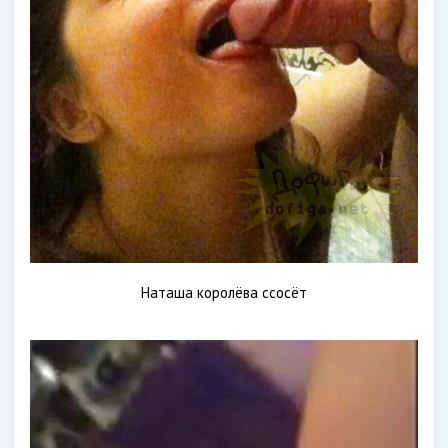
Наташа королёва ссосёт