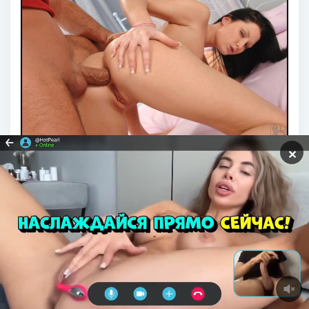
✕
Порнография с Наташей королевой