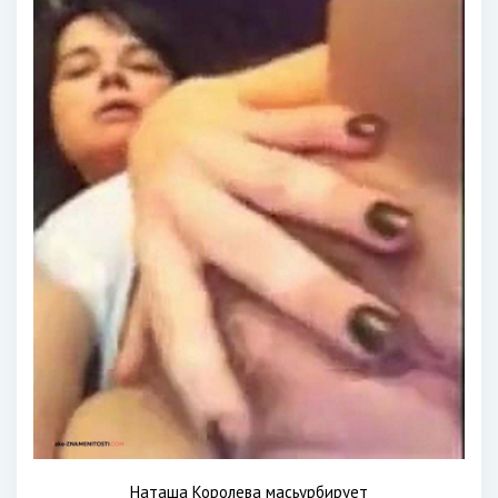
Наташа Королева масьурбирует