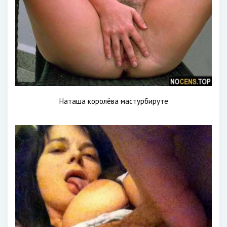
Наташа королёва мастурбируте