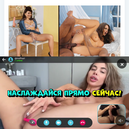
✕
Кейт Миддлтон порноактриса