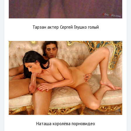
Тарзан актер Сергей Глушко голый
Наташа королёва порновидео