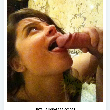
Наташа королёва ссосёт