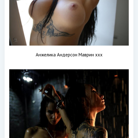
Анжелика Андерсон Маврин xxx