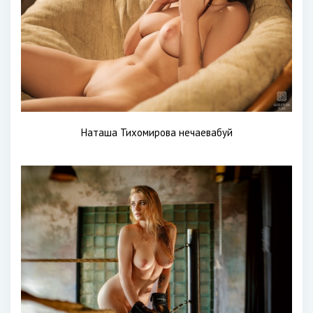
Наташа Тихомирова нечаевабуй