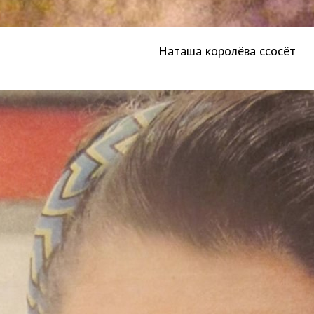
Наташа королёва ссосёт