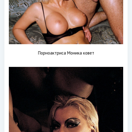
Порноактриса Моника ковет