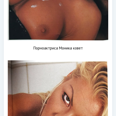
Порноактриса Моника ковет