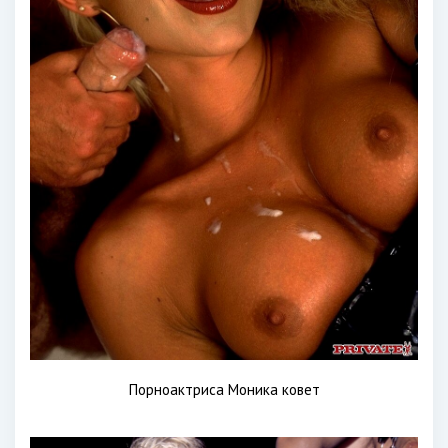
Порноактриса Моника ковет