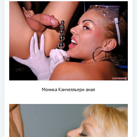
Моника Канчелльери анал