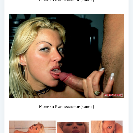
Моника Канчелльери(ковет)