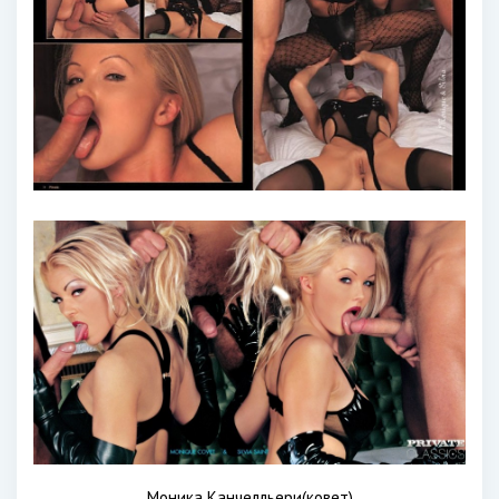
Моника Канчелльери(ковет)