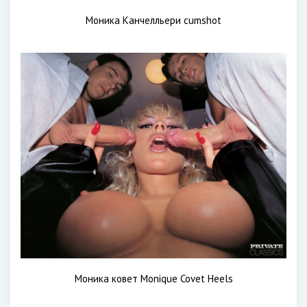
Моника Канчелльери cumshot
Моника ковет Monique Covet Heels