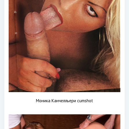
Моника Канчелльери cumshot