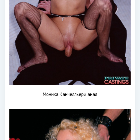
Моника Канчелльери анал