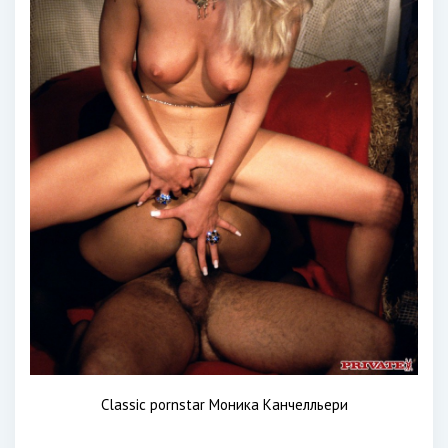
Classic pornstar Моника Канчелльери