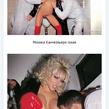
Моника Канчелльери голая