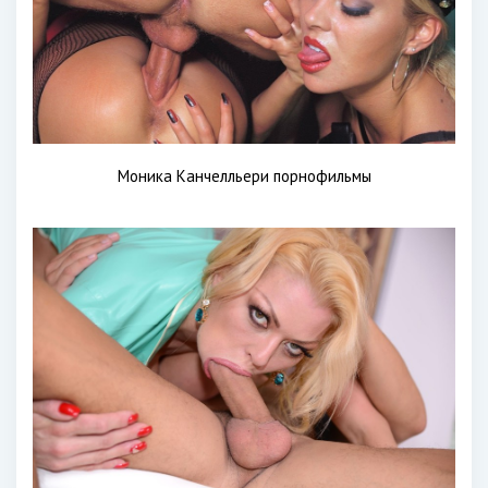
Моника Канчелльери порнофильмы