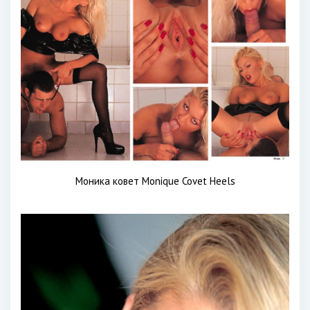
Моника ковет Monique Covet Heels