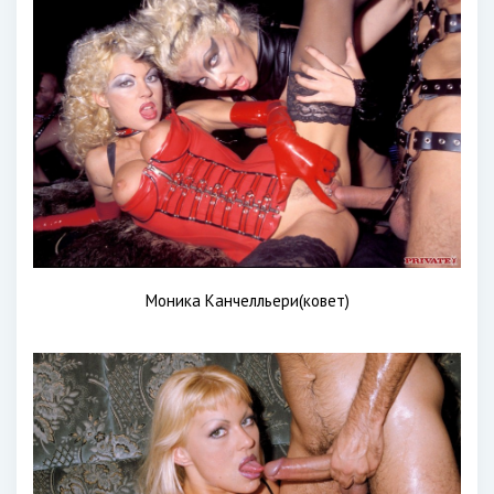
Моника Канчелльери(ковет)