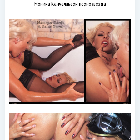
Моника Канчелльери порнозвезда