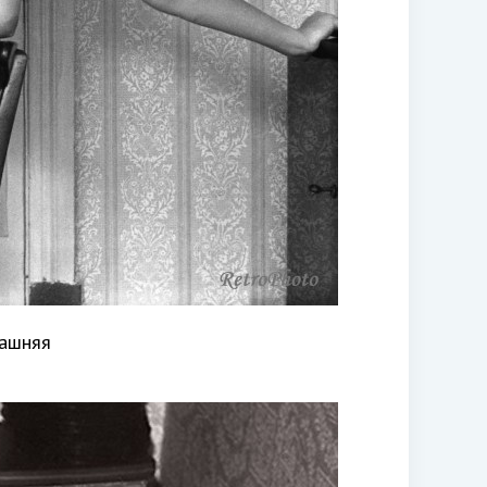
машняя