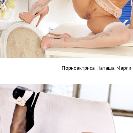
Порноактриса Наташа Марли