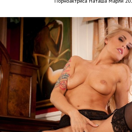
Порноактриса Наташа Марли 20