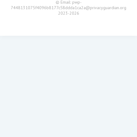
© Email: pwp-
7448131075f4096b8177c58ddda1ca2a@privacyguardian.org
2023-2026