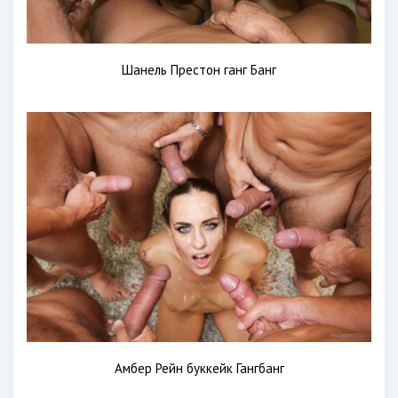
Шанель Престон ганг Банг
Амбер Рейн буккейк Гангбанг