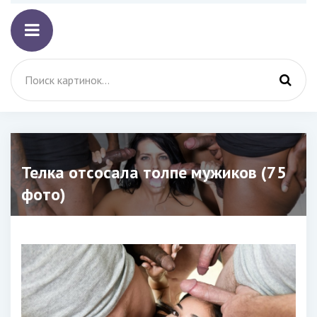
Телка отсосала толпе мужиков (75
фото)