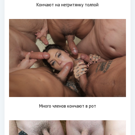
Кончают на негритянку толпой
Много членов кончают в рот