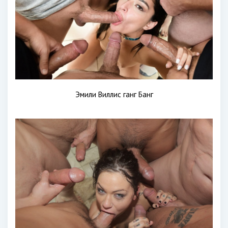
Эмили Виллис ганг Банг