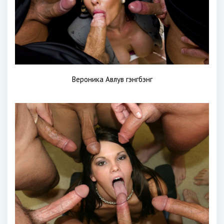
Вероника Авлув гэнгбэнг