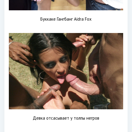
Буккаке Гангбанг Aidra Fox
Девка отсасывает у толпы негров