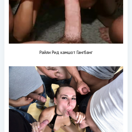
Райли Рид камшот Гангбанг