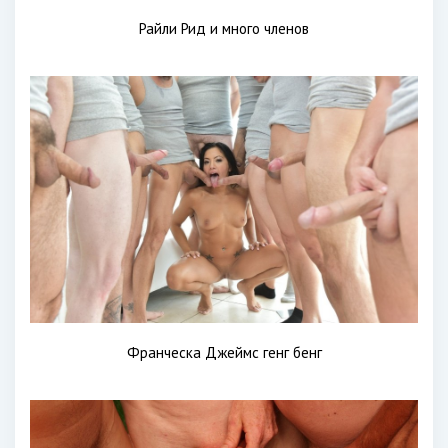
Райли Рид и много членов
Франческа Джеймс генг бенг