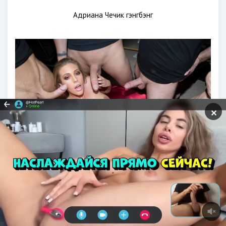
Адриана Чечик гэнгбэнг
✕
Саманта саинт гэнгбэнг