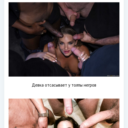
Девка отсасывает у толпы негров