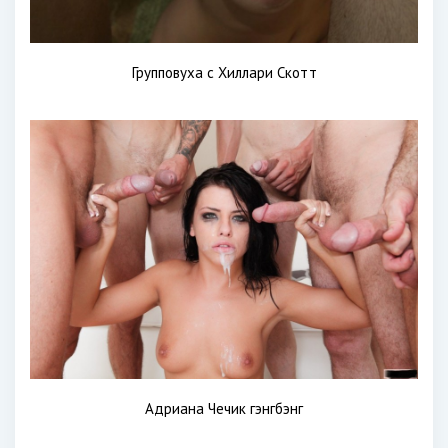
Групповуха с Хиллари Скотт
Адриана Чечик гэнгбэнг