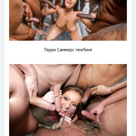
Терри Саммерс генгбенг