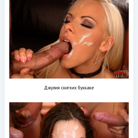
Джулия скигхих буккаке