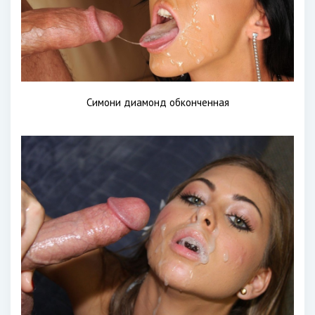
Симони диамонд обконченная