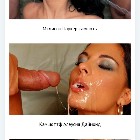
Мэдисон Паркер камшоты
Камшоттф Алеусия Даймонд