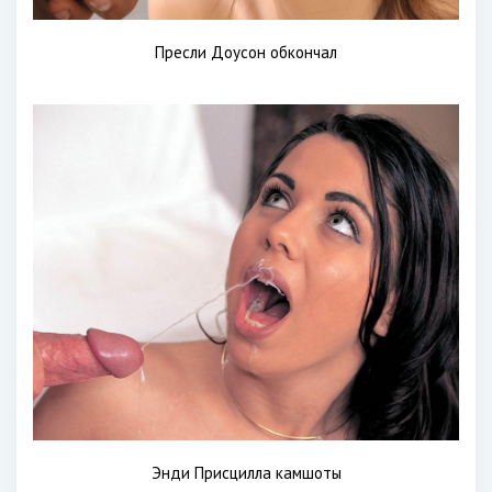
Пресли Доусон обкончал
Энди Присцилла камшоты