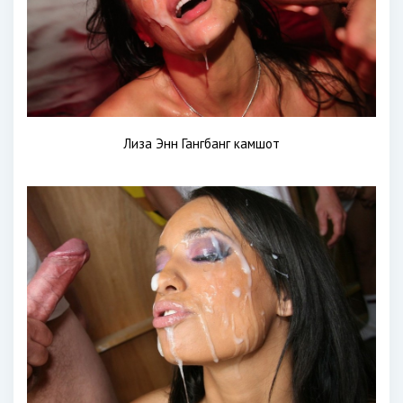
Лиза Энн Гангбанг камшот