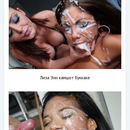
Лиза Энн камшот буккаке