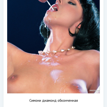
Симони диамонд обконченная