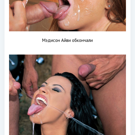
Мэдисон Айви обкончали