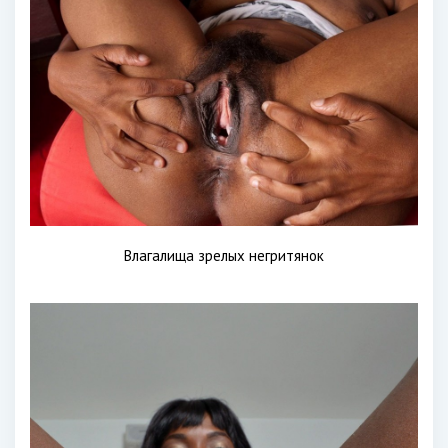
Влагалища зрелых негритянок