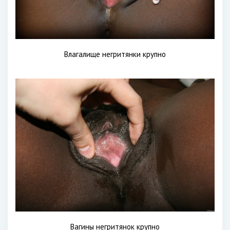
Влагалище негритянки крупно
Вагины негритянок крупно