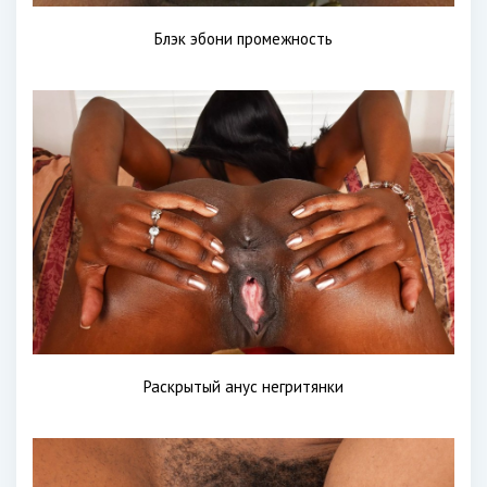
Блэк эбони промежность
Раскрытый анус негритянки