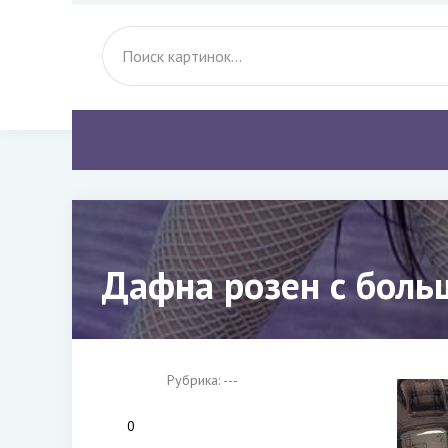
Дафна розен с боль
Рубрика: ---
0