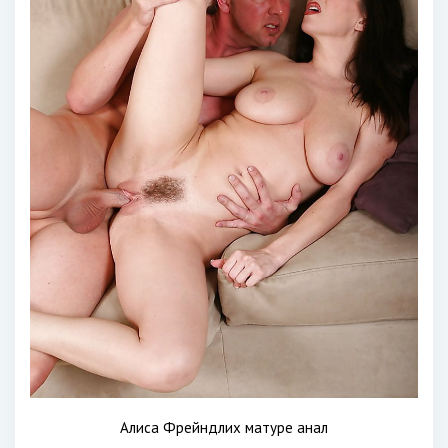
Алиса Фрейндлих матуре анал