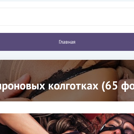
Главная
проновых колготках (65 фо