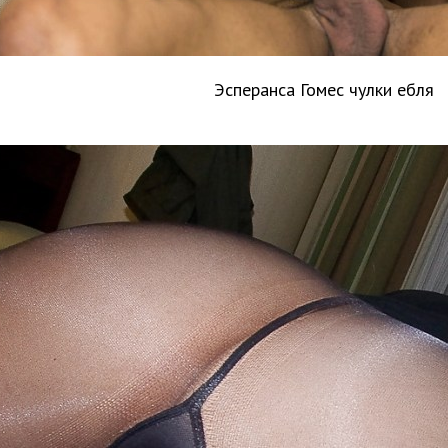
Эсперанса Гомес чулки ебля