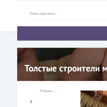
Толстые строители м
Рубрика: ---
0