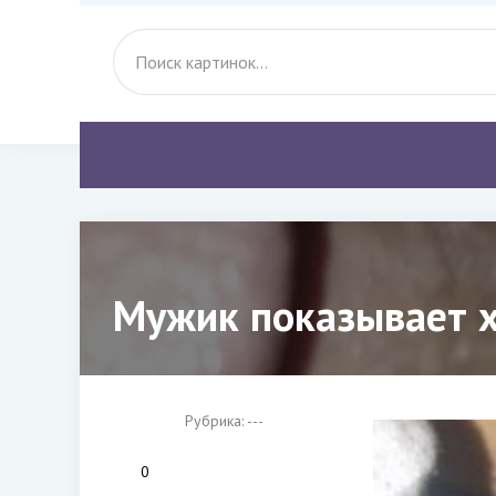
Мужик показывает х
Рубрика: ---
0