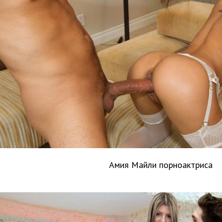
Амия Майли порноактриса