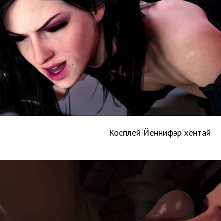
Косплей Йеннифэр хентай