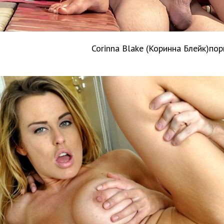
Corinna Blake (Коринна Блейк)по