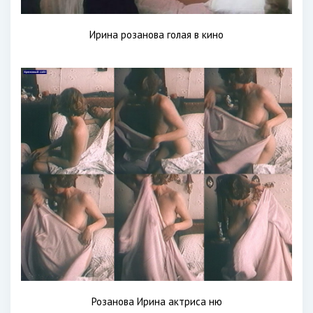
Ирина розанова голая в кино
Розанова Ирина актриса ню