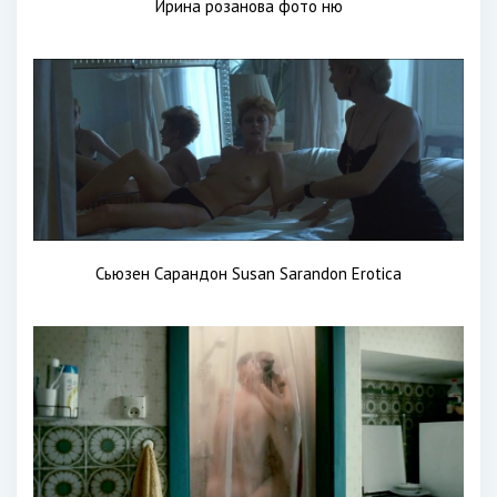
Ирина розанова фото ню
Сьюзен Сарандон Susan Sarandon Erotica