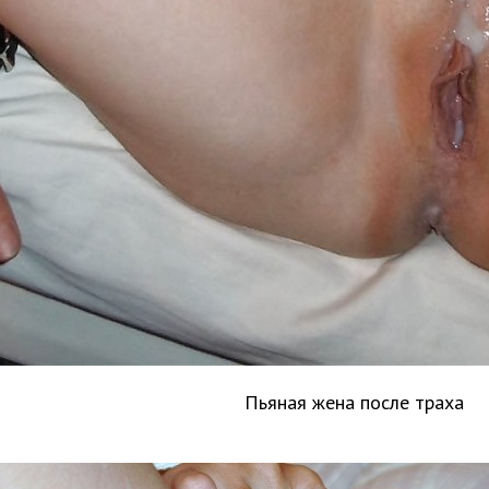
Пьяная жена после траха