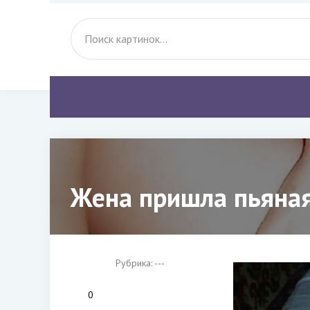
Жена пришла пьяная
Рубрика: ---
0