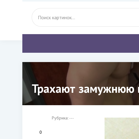
Трахают замужнюю в
Рубрика: ---
0