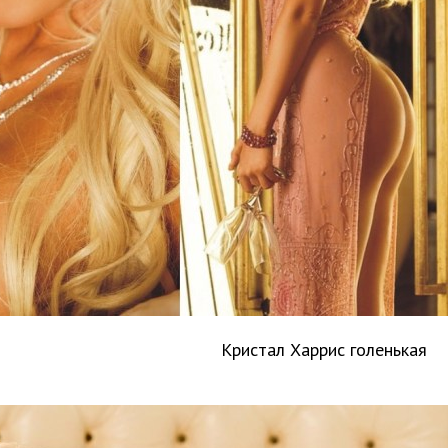
Кристал Харрис голенькая