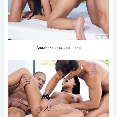
Анжелика Блэк два члена