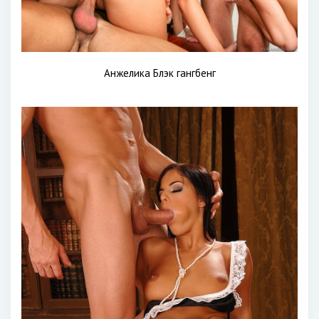
Анжелика Блэк гангбенг