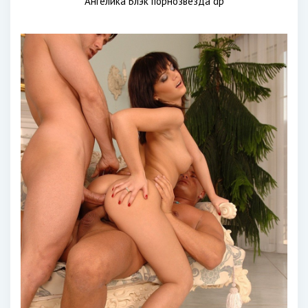
Ангелика Блэк порнозвезда dp