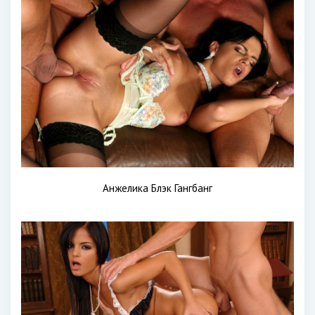
Анжелика Блэк Гангбанг