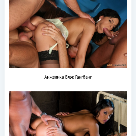
Анжелика Блэк Гангбанг