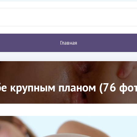
Главная
бе крупным планом (76 фо