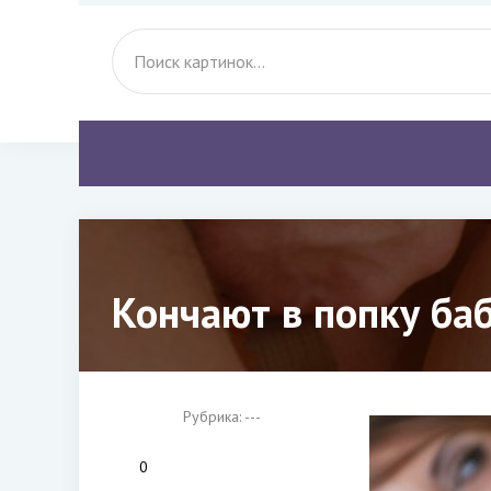
Кончают в попку ба
Рубрика: ---
0