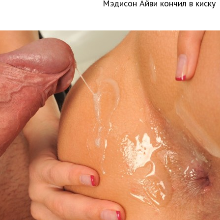
Мэдисон Айви кончил в киску