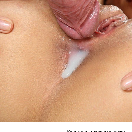
Кончил в шикарную киску