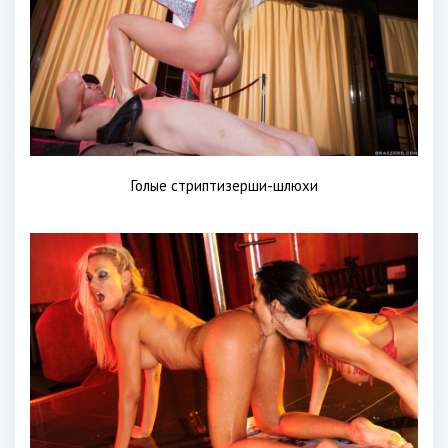
Голые стриптизерши-шлюхи