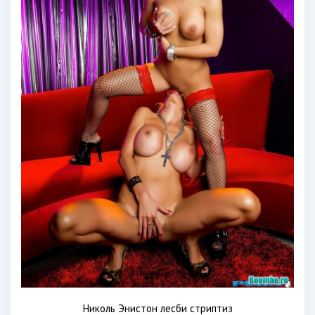
Николь Энистон лесби стриптиз