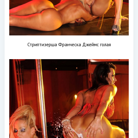
Стриптизерша Франческа Джеймс голая