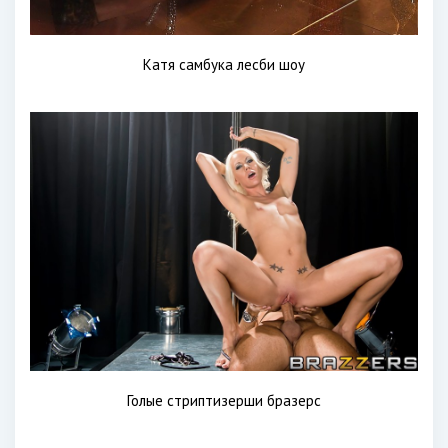
Катя самбука лесби шоу
Голые стриптизерши бразерс