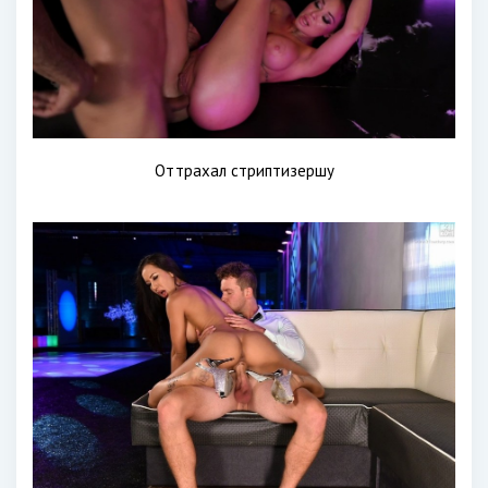
Оттрахал стриптизершу