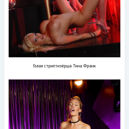
Голая стриптизёрша Тина Франк