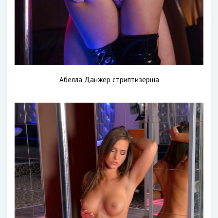
Абелла Данжер стриптизерша