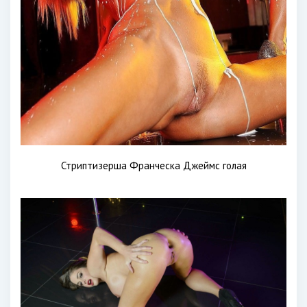
Стриптизерша Франческа Джеймс голая