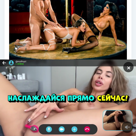
✕
Голые стриптизерши бразерс