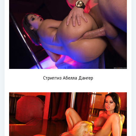
Стриптиз Абелла Дангер