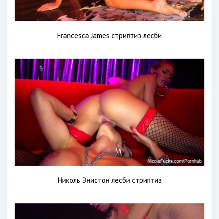
Francesca James стриптиз лесби
Николь Энистон лесби стриптиз