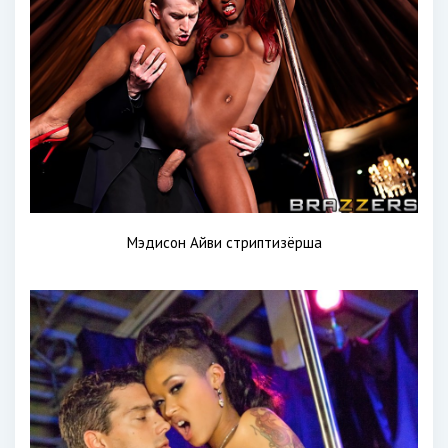
Мэдисон Айви стриптизёрша