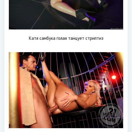
Катя самбука голая танцует стриптиз