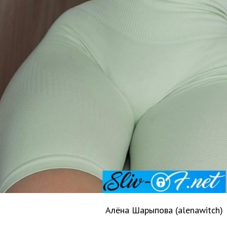
Алёна Шарыпова (alenawitch)