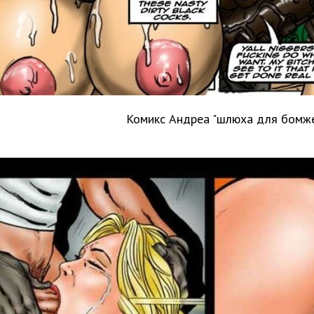
Комикс Андреа "шлюха для бомж