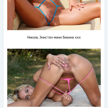
Николь Энистон мини бикини xxx