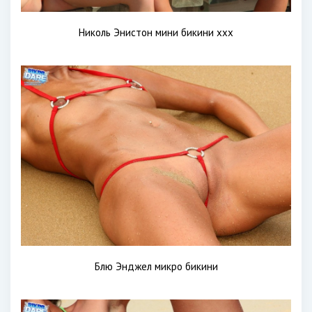
Николь Энистон мини бикини xxx
Блю Энджел микро бикини