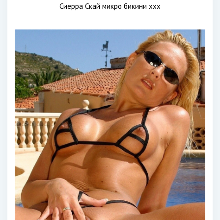
Сиерра Скай микро бикини xxx