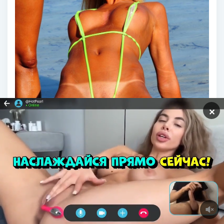
✕
Алисия Димарко в микробикини