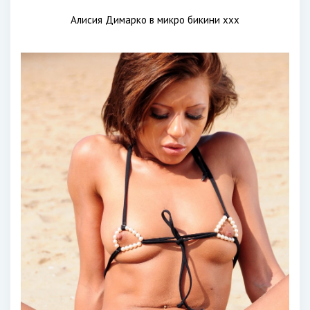
Алисия Димарко в микро бикини xxx