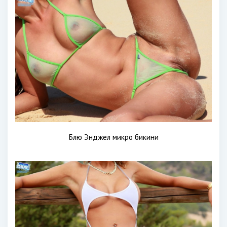
Блю Энджел микро бикини