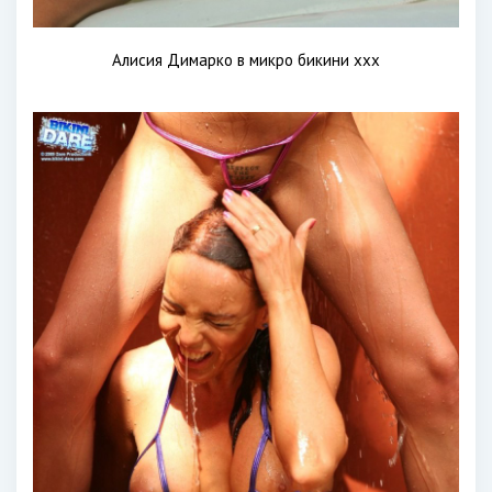
Алисия Димарко в микро бикини xxx