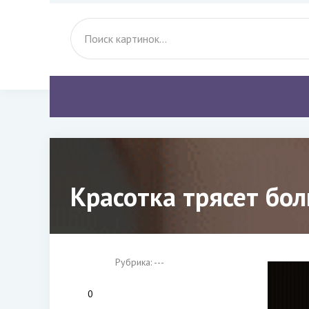
Красотка трясет бо
Рубрика: ---
0