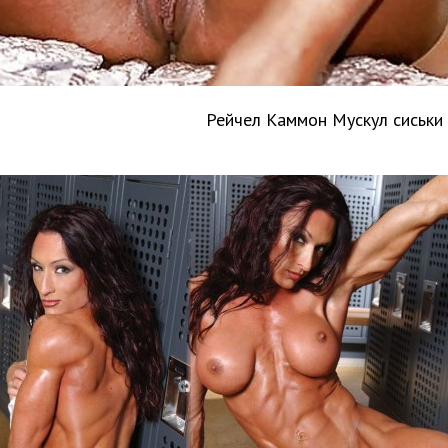
Рейчел Каммон Мускул сиськи