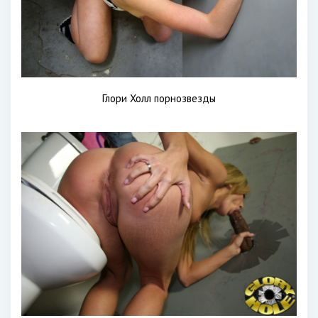
Глори Холл порнозвезды