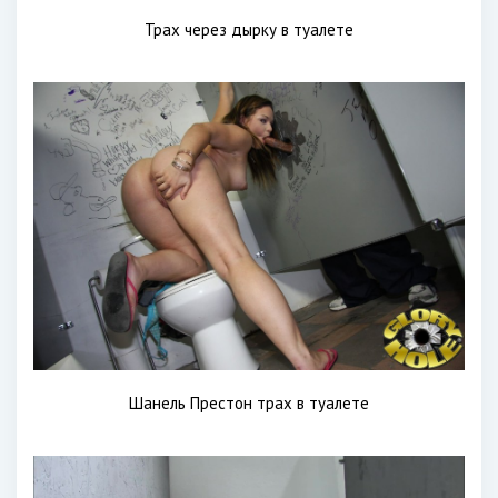
Трах через дырку в туалете
Шанель Престон трах в туалете