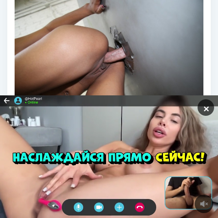
✕
Негритянки трах через дырку