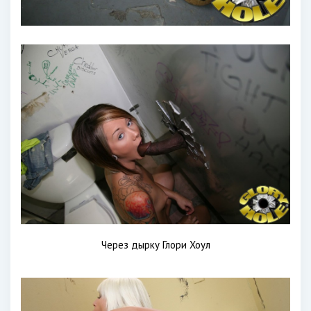
Через дырку Глори Хоул