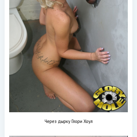
Через дырку Глори Хоул