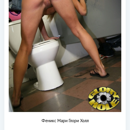
Феникс Мари Глори Холл