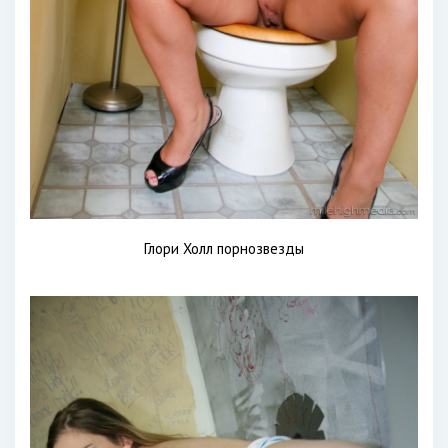
Глори Холл порнозвезды