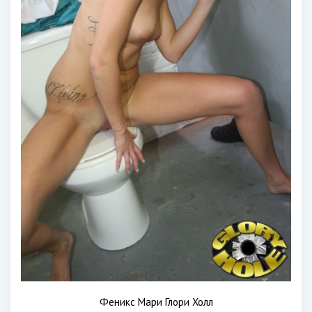
Феникс Мари Глори Холл