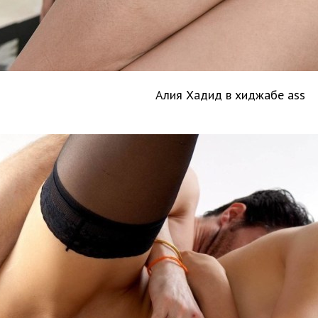
Алия Хадид в хиджабе ass