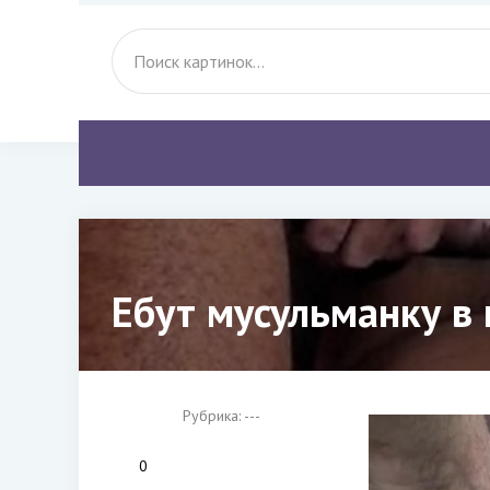
Ебут мусульманку в 
Рубрика: ---
0