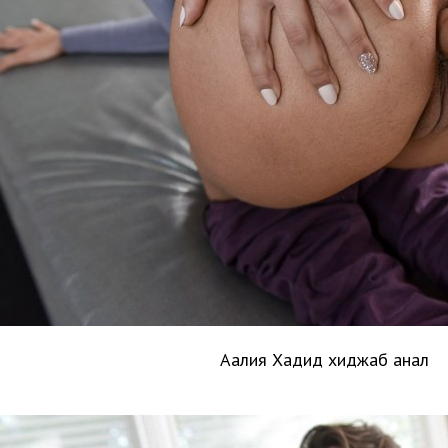
Аалия Хадид хиджаб анал